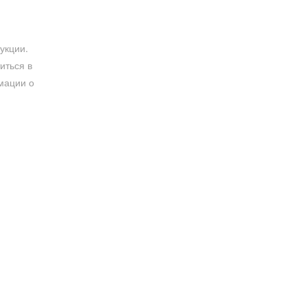
укции.
иться в
мации о