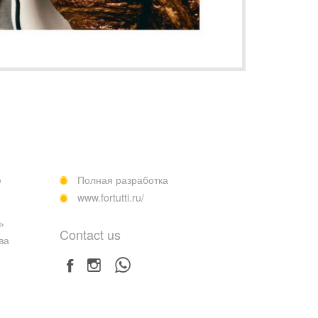
е
Полная разработка
www.fortutti.ru/
ь
Contact us
ва