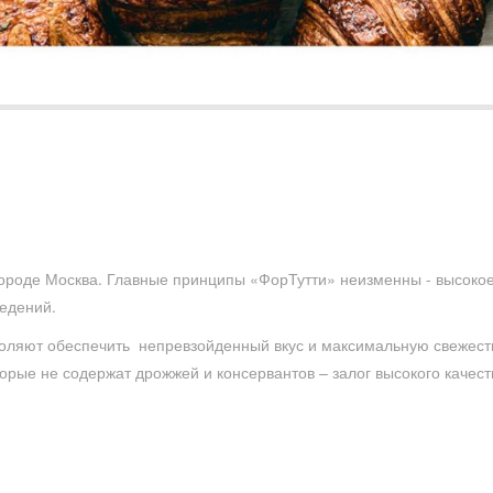
городе Москва. Главные принципы «ФорТутти» неизменны - высоко
ведений.
воляют обеспечить непревзойденный вкус и максимальную свежест
рые не содержат дрожжей и консервантов – залог высокого качест